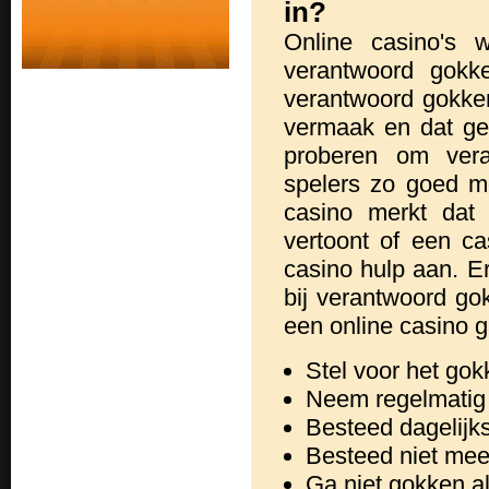
in?
Online casino's 
verantwoord gokk
verantwoord gokke
vermaak en dat gel
proberen om ver
spelers zo goed mo
casino merkt dat 
vertoont of een ca
casino hulp aan. Er
bij verantwoord go
een online casino g
Stel voor het go
Neem regelmatig 
Besteed dagelijks
Besteed niet meer
Ga niet gokken a