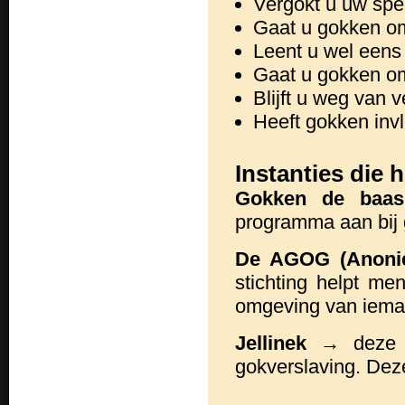
Vergokt u uw speel
Gaat u gokken om
Leent u wel eens
Gaat u gokken o
Blijft u weg van 
Heeft gokken inv
Instanties die 
Gokken de baas
programma aan bij 
De AGOG (Anoni
stichting helpt m
omgeving van iema
Jellinek
→ deze in
gokverslaving. Deze